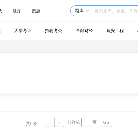
题库
载
题库
搜题
试
大学考证
招聘考公
金融财经
建安工程
«
»
前往第
页
共
0
条