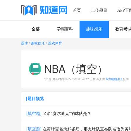
首页
上传题目
APP下
全部
学霸百科
趣味娱乐
教育考
题库
>趣味娱乐
>游戏体育
NBA（填空）
181
题
更新时间
2022-07-27 09:40:12
已售
56
次
由
专注刷题达人
提供
题目预览
[填空题]
又名“赛尔迪克”的球队是？
[填空题]
在黄蜂更名为鹈鹕后，那支球队宣布队名改为黄