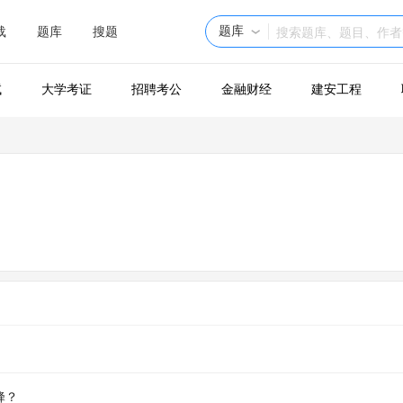
题库
载
题库
搜题
试
大学考证
招聘考公
金融财经
建安工程
蜂？