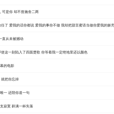
人 可是你 却不曾施舍二两
放任了 爱我的话你都说 爱我的事你不做 我却把甜言蜜语当做你爱我的躯
 一直从未被撼动
 即使这一刻陷入了四面楚歌 你等着我一定绝地里还以颜色
落幕的电影
 就把你忘掉
唯一 还陪你道一句
支寂寞 斟满一杯失落