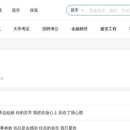
题库
载
题库
搜题
试
大学考证
招聘考公
金融财经
建安工程
提供
桥边姑娘 你的芬芳 我把你放心上 刻在了我心膛
事匆匆 你总是会感动 往后的余生 我只要你