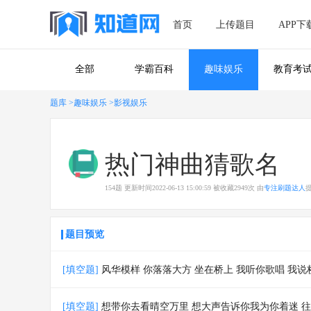
首页
上传题目
APP下
全部
学霸百科
趣味娱乐
教育考
题库
>趣味娱乐
>影视娱乐
热门神曲猜歌名
154
题
更新时间
2022-06-13 15:00:59
被收藏
2949
次
由
专注刷题达人
题目预览
[填空题]
风华模样 你落落大方 坐在桥上 我听你歌唱 我说
[填空题]
想带你去看晴空万里 想大声告诉你我为你着迷 往