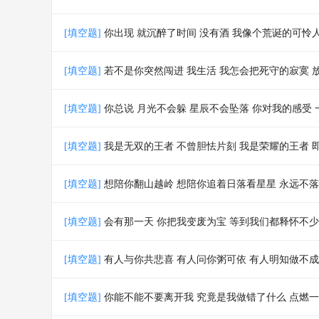
[填空题]
你出现 就沉醉了时间 没有酒 我像个荒诞的可怜
[填空题]
若不是你突然闯进 我生活 我怎会把死守的寂寞 
[填空题]
你总说 月光不会躲 星辰不会坠落 你对我的感受
[填空题]
我是无双的王者 不曾胆怯片刻 我是荣耀的王者
[填空题]
想陪你翻山越岭 想陪你追着日落看星星 永远不
[填空题]
会有那一天 你把我变废为宝 等到我们都释怀不少
[填空题]
有人与你共悲喜 有人问你粥可依 有人明知做不成
[填空题]
你能不能不要离开我 究竟是我做错了什么 点燃一