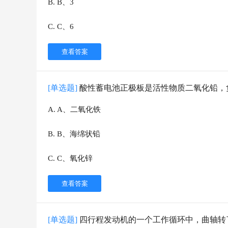
B
.
B、3
C
.
C、6
查看答案
[单选题]
酸性蓄电池正极板是活性物质二氧化铅，
A
.
A、二氧化铁
B
.
B、海绵状铅
C
.
C、氧化锌
查看答案
[单选题]
四行程发动机的一个工作循环中，曲轴转