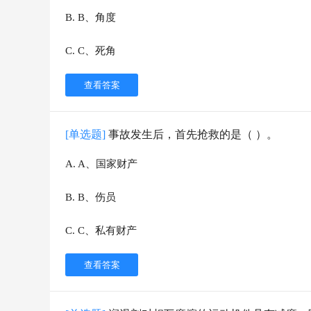
B
.
B、角度
C
.
C、死角
查看答案
[单选题]
事故发生后，首先抢救的是（ ）。
A
.
A、国家财产
B
.
B、伤员
C
.
C、私有财产
查看答案