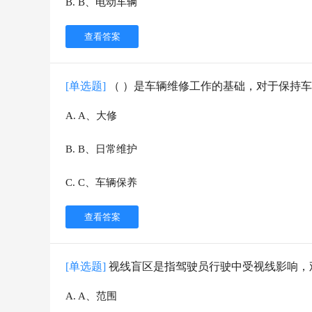
B
.
B、电动车辆
查看答案
[单选题]
（ ）是车辆维修工作的基础，对于保持
A
.
A、大修
B
.
B、日常维护
C
.
C、车辆保养
查看答案
[单选题]
视线盲区是指驾驶员行驶中受视线影响，
A
.
A、范围