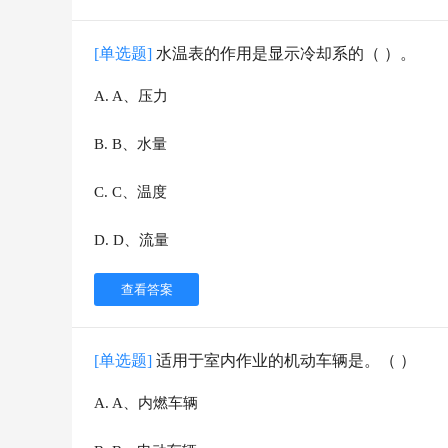
[单选题]
水温表的作用是显示冷却系的（ ）。
A
.
A、压力
B
.
B、水量
C
.
C、温度
D
.
D、流量
查看答案
[单选题]
适用于室内作业的机动车辆是。（ ）
A
.
A、内燃车辆