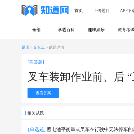
首页
上传题目
APP下
全部
学霸百科
趣味娱乐
教育考
题库
>
叉车工
>
试题详情
[简答题]
叉车装卸作业前、后 “
查看答案
相关试题
[单选题]
蓄电池平衡重式叉车在行驶中无法停车的