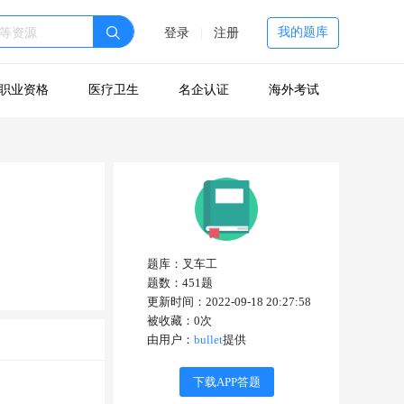
我的题库
登录
|
注册
职业资格
医疗卫生
名企认证
海外考试
题库：
叉车工
题数：
451
题
更新时间：
2022-09-18 20:27:58
被收藏：
0
次
由用户：
bullet
提供
下载APP答题