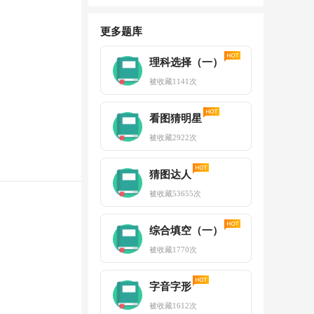
更多题库
理科选择（一）
被收藏
1141
次
看图猜明星
被收藏
2922
次
猜图达人
被收藏
53655
次
综合填空（一）
被收藏
1770
次
字音字形
被收藏
1612
次