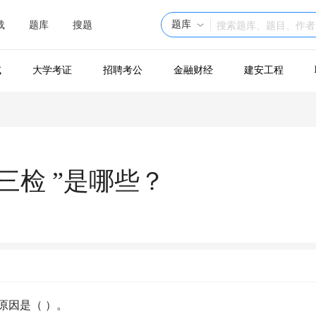
题库
载
题库
搜题
试
大学考证
招聘考公
金融财经
建安工程
三检 ”是哪些？
原因是（ ）。