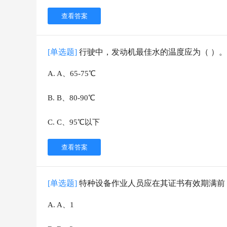
查看答案
[单选题]
行驶中，发动机最佳水的温度应为（ ）。
A
.
A、65-75℃
B
.
B、80-90℃
C
.
C、95℃以下
查看答案
[单选题]
特种设备作业人员应在其证书有效期满前
A
.
A、1