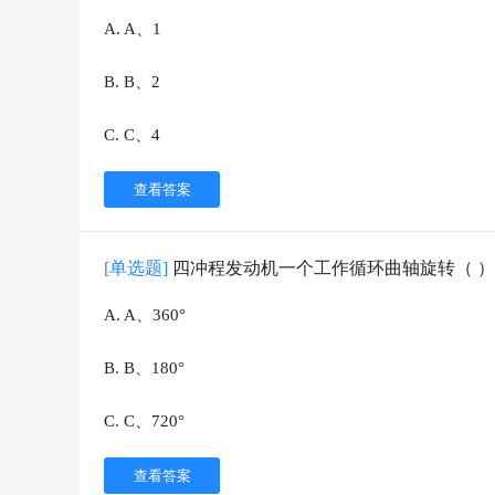
A
.
A、1
B
.
B、2
C
.
C、4
查看答案
[单选题]
四冲程发动机一个工作循环曲轴旋转（ 
A
.
A、360°
B
.
B、180°
C
.
C、720°
查看答案