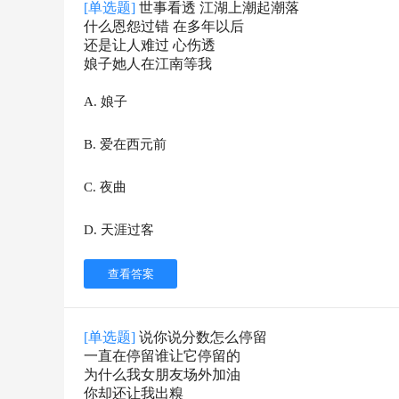
[单选题]
世事看透 江湖上潮起潮落
什么恩怨过错 在多年以后
还是让人难过 心伤透
娘子她人在江南等我
A
.
娘子
B
.
爱在西元前
C
.
夜曲
D
.
天涯过客
查看答案
[单选题]
说你说分数怎么停留
一直在停留谁让它停留的
为什么我女朋友场外加油
你却还让我出糗