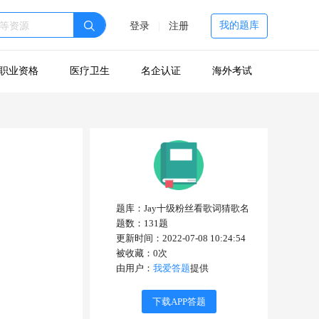
我的题库
登录
|
注册
职业资格
医疗卫生
名企认证
海外考试
题库：
Jay十级粉丝看歌词猜歌名
题数：
131
题
更新时间：
2022-07-08 10:24:54
被收藏：
0
次
由用户：
我爱答题
提供
下载APP答题