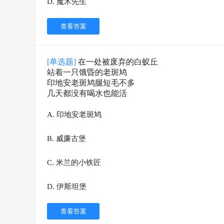
D
.
魔术先生
查看答案
[单选题]
在一处被废弃的白蚁丘
站着一只饿昏的老斑鸠
印地安老斑鸠腿短毛不多
几天都没有喝水也能活
A
.
印地安老斑鸠
B
.
威廉古堡
C
.
米兰的小铁匠
D
.
伊斯坦堡
查看答案