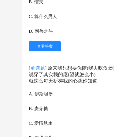
B
.
懦夫
C
.
算什么男人
D
.
困兽之斗
查看答案
[单选题]
原来我只想要你陪(我去吃汉堡)
说穿了其实我的愿(望就怎么小)
就这么每天祈祷我的心跳你知道
A
.
伊斯坦堡
B
.
麦芽糖
C
.
爱情悬崖