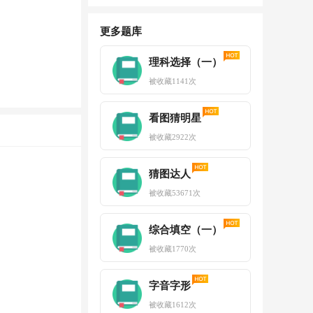
更多题库
理科选择（一）
被收藏
1141
次
看图猜明星
被收藏
2922
次
猜图达人
被收藏
53671
次
综合填空（一）
被收藏
1770
次
字音字形
被收藏
1612
次