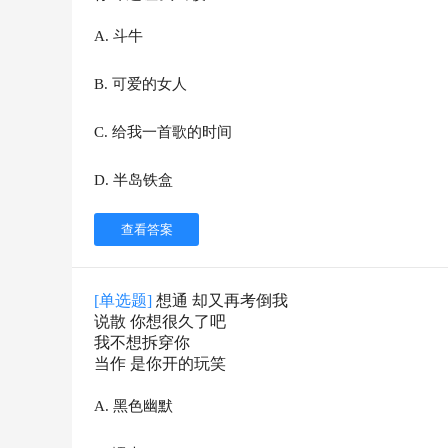
A
.
斗牛
B
.
可爱的女人
C
.
给我一首歌的时间
D
.
半岛铁盒
查看答案
[单选题]
想通 却又再考倒我
说散 你想很久了吧
我不想拆穿你
当作 是你开的玩笑
A
.
黑色幽默